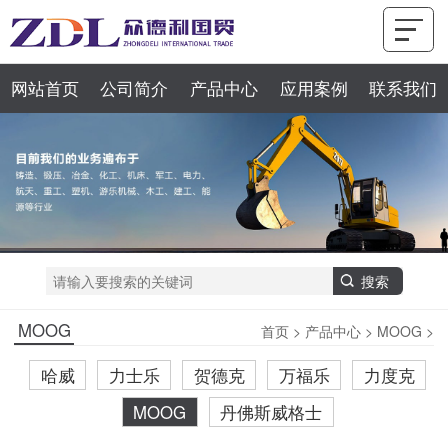
网站首页
公司简介
产品中心
应用案例
联系我们
MOOG
首页
>
产品中心
>
MOOG
>
哈威
力士乐
贺德克
万福乐
力度克
MOOG
丹佛斯威格士