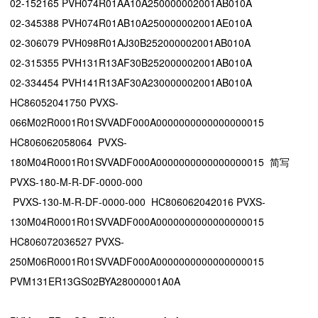
02-152165 PVH074R01AA10A250000002001AB010A
02-345388 PVH074R01AB10A250000002001AE010A
02-306079 PVH098R01AJ30B252000002001AB010A
02-315355 PVH131R13AF30B252000002001AB010A
02-334454 PVH141R13AF30A230000002001AB010A
HC86052041750 PVXS-
066M02R0001R01SVVADF000A0000000000000000015
HC806062058064 PVXS-
180M04R0001R01SVVADF000A0000000000000000015 简写
PVXS-180-M-R-DF-0000-000
PVXS-130-M-R-DF-0000-000 HC806062042016 PVXS-
130M04R0001R01SVVADF000A0000000000000000015
HC806072036527 PVXS-
250M06R0001R01SVVADF000A0000000000000000015
PVM131ER13GS02BYA28000001A0A