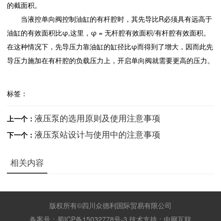
的截面积。
当液控单向阀控制油缸的有杆腔时，其先导比R必须具有远高于
油缸的有效面积比φ,这里，φ = 无杆腔有效面积/有杆腔有效面积。
在这种情况下，先导压力靠油缸的缸径比φ而得到了增大，因而此先
导压力施加在有杆腔的负载压力上，开启单向阀就需要更高的压力。
标签：
液压泵的选用原则及使用注意事项
上一个：
液压泵站设计与使用中的注意事项
下一个：
相关内容
版权所有©四川众德利国际贸易有限公司
备案号：
蜀ICP备15032778号-3
技术支持：
中网互联