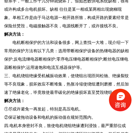
命杀手，一般工作十几分钟就烧坏了。假如悉数供电系统缺相，很有
或许构成多台电机损坏。缺相 往往是某一相或某两相出现烧糊现
象。单相工作是由于马达电源一相开路所致，构成开路的要素经常是
保险丝焚毁，电磁接触器不良，电源线断开了，或许接线不良。
解决方法：
电机断相保护的方法和设备很多，网上查找一大堆，现介绍一下
常用的保护方法有以下几类：选用带断相保护设备的热继电器的缺相
保护;反电流继电器断相保护;零序电压继电器断相保护;断丝电压继电
器断相保护;运用速饱和电流互感器保护等。
三、电机绕组绝缘受机械振动效果，使绕组出现匝间松驰、绝缘裂纹
等不良现象，损坏效应不断堆集，热胀冷缩使绕组遭到磨擦，然后加
速了绝缘老化，毕竟致使最早碳化的绝缘损坏直至焚毁绕组。
解决方法：
①尽或许避免一再发起，特别是高压电机。
②保证被拖动设备和电机的振动值在规矩范围内。
四.电机本身密封不良，致使电机绕组绝缘遭到浸蚀，最严重部位或