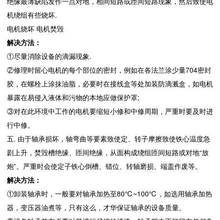
绝缘最薄缺陷发作一点对地，相间短路或匝间短路现象，然后致使电
机绕组有些烧坏.
电机烧坏 电机焚毁
解决方法：
①尽量消除设备的滴漏现象.
②修理时留心电机的每个部位的密封，例如在各法兰涂少量704密封
胶，在螺栓上涂抹油脂，必要时在接线盒等处加装防滴溅盒，如电机
暴露在易侵入液体和污物的本地应做保护罩;
③对在此环境中工作的电机要缩短小修和中修周期，严重时要及时进
行中修。
五. 由于轴承损坏，轴弯曲等要素致使定、转子摩擦致使铁心温度急
剧上升，焚毁槽绝缘、匝间绝缘，从面构成绕组匝间短路或对地“放
炮”。严重时会使定子铁心倒槽、错位、转轴磨损、端盖作废等。
解决方法：
①卸装轴承时，一般要对轴承加热至80℃~100℃，如选用轴承加热
器，变压器油煮等，只有这么，才华保证轴承的设备质量。