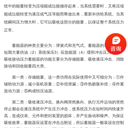
统中的能量转变为压缩能或位能储存起来，当系统需要时，又将压缩
能或位能转变为
液压或气压等能而释放出来，重新补供给系统。当系
统瞬间压力增大时，它可以吸收这部分的能量，以保证整个系统压力
正常。
蓄能器的种类主要分为：弹簧式和充气式。蓄能器的功用（1）
短期大量供油（2）系统保压3）应急能源（4）缓和冲击压力（5）
吸收脉动压力蓄能器的功能主要分为存储能量、吸收液压冲击、消除
脉动和回收能量四大类。
第一类：存储能量。这一类功用在实际使用中又可细分为：①作
辅助动力源，减小装机容量；②补偿泄漏；③作热膨胀补偿；④作紧
急动力源；⑤构成恒压油源。
第二类：吸收液压冲击。换向阀突然换向、执行元件运动的突然
停止都会在液压系统中产生压力冲击，使系统压力在短时间内快速升
高，造成仪表、元件和密封装置的损坏，并产生振动和噪声。为保证
吸收效果，蓄能器应设置在冲击点附近，所以蓄能器一般装设在控制