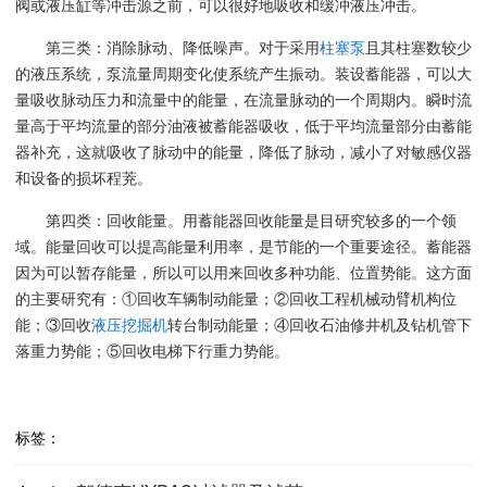
阀或液压缸等冲击源之前，可以很好地吸收和缓冲液压冲击。
第三类：消除脉动、降低噪声。对于采用
柱塞泵
且其柱塞数较少
的液压系统，泵流量周期变化使系统产生振动。装设蓄能器，可以大
量吸收脉动压力和流量中的能量，在流量脉动的一个周期内。瞬时流
量高于平均流量的部分油液被蓄能器吸收，低于平均流量部分由蓄能
器补充，这就吸收了脉动中的能量，降低了脉动，减小了对敏感仪器
和设备的损坏程茺。
第四类：回收能量。用蓄能器回收能量是目研究较多的一个领
域。能量回收可以提高能量利用率，是节能的一个重要途径。蓄能器
因为可以暂存能量，所以可以用来回收多种功能、位置势能。这方面
的主要研究有：①回收车辆制动能量；②回收工程机械动臂机构位
能；③回收
液压挖掘机
转台制动能量；④回收石油修井机及钻机管下
落重力势能；⑤回收电梯下行重力势能。
标签：